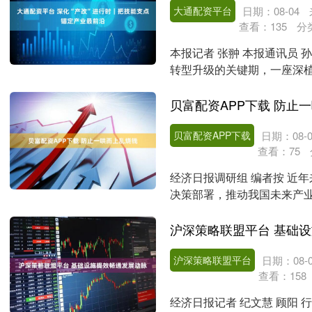
大通配资平台
日期：08-04
查看：
135
分
本报记者 张翀 本报通讯员 
转型升级的关键期，一座深植
人队伍。作为....
贝富配资APP下载 防止
贝富配资APP下载
日期：08-0
查看：
75
经济日报调研组 编者按 近
决策部署，推动我国未来产
多领域实现“并跑”....
沪深策略联盟平台 基础
沪深策略联盟平台
日期：08-0
查看：
158
经济日报记者 纪文慧 顾阳