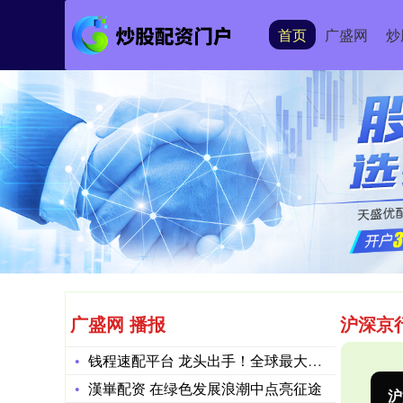
首页
广盛网
炒
广盛网 播报
沪深京
钱程速配平台 龙头出手！全球最大硅光芯片代工厂诞生 光通信产
漢崋配资 在绿色发展浪潮中点亮征途
深证成指
14311.01
沪
200.89
1.42%