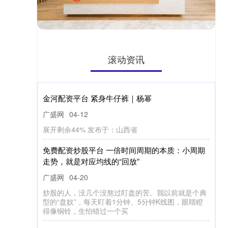
滚动资讯
金河配资平台 紧身牛仔裤｜杨幂
广盛网
04-12
展开剩余44% 发布于：山西省
免费配资炒股平台 一倍时间周期的本质：小周期
走势，就是对应均线的“回放”
广盛网
04-20
炒股的人，没几个没熬过盯盘的苦。我以前就是个典
型的“盘奴”，每天盯着1分钟、5分钟K线图，眼睛瞪
得像铜铃，生怕错过一个买