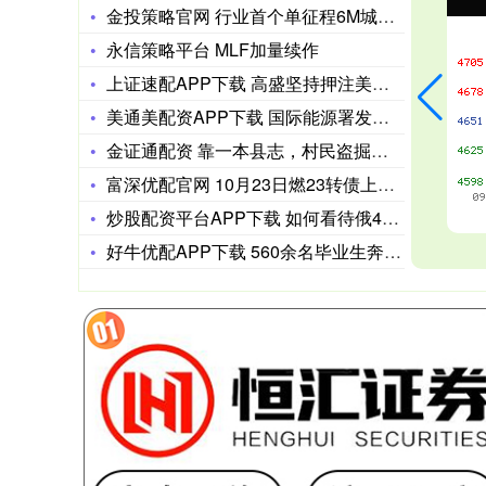
金投策略官网 行业首个单征程6M城市NOA方案将量产上车
永信策略平台 MLF加量续作
上证速配APP下载 高盛坚持押注美债曲线中段洼地 看好远期通
美通美配资APP下载 国际能源署发布报告显示—— 能源服务需
金证通配资 靠一本县志，村民盗掘文物获利400万，专家痛心：
富深优配官网 10月23日燃23转债上涨0.58%，转股溢价
炒股配资平台APP下载 如何看待俄40分钟40枚导弹砸向基辅
好牛优配APP下载 560余名毕业生奔赴中西部17省县域学校