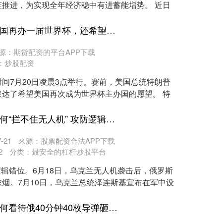
推进，为实现全年经济稳中有进蓄能增势。 近日
涨中宝配资 特朗普憧憬美国再办一届世界杯，还希望拉上中国合办 提议中美联合举办
源：期货配资的平台APP下载
：
炒股配资
间7月20日凌晨3点举行。赛前，美国总统特朗普
达了希望美国再次成为世界杯主办国的愿望。 特
国信配资网APP下载 俄为何“拦不住无人机” 攻防逻辑错位
-21
来源：股票配资合法APP下载
2
分类：
最安全的杠杆炒股平台
逻辑错位。6月18日，乌克兰无人机袭击后，俄罗斯
烟。7月10日，乌克兰总统泽连斯基宣布在军中设
炒股配资平台APP下载 如何看待俄40分钟40枚导弹砸向基辅 俄乌冲突重大升级