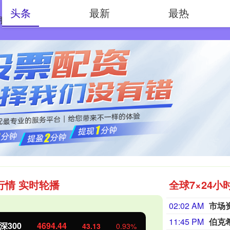
头条
最新
最热
股配资
杠杆配资网
最安全的杠杆炒股平台
行情 实时轮播
全球7×24小
02:02 AM
11:45 PM
伯克
深300
4694.44
北证50
43.13
0.93%