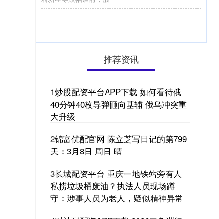
推荐资讯
1
炒股配资平台APP下载 如何看待俄
40分钟40枚导弹砸向基辅 俄乌冲突重
大升级
2
锦富优配官网 陈立芝写日记的第799
天：3月8日 周日 晴
3
长城配资平台 重庆一地铁站旁有人
私捞垃圾桶废油？执法人员现场蹲
守：涉事人员为老人，疑似精神异常