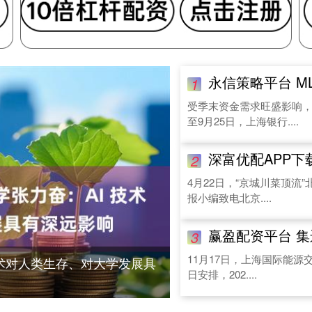
永信策略平台 M
1
受季末资金需求旺盛影响
至9月25日，上海银行....
深富优配APP下载 北京“
2
4月22日，“京城川菜顶流
报小编致电北京....
赢盈配资平台 集运指数期货
3
11月17日，上海国际能源
技术对人类生存、对大学发展具
日安排，202....