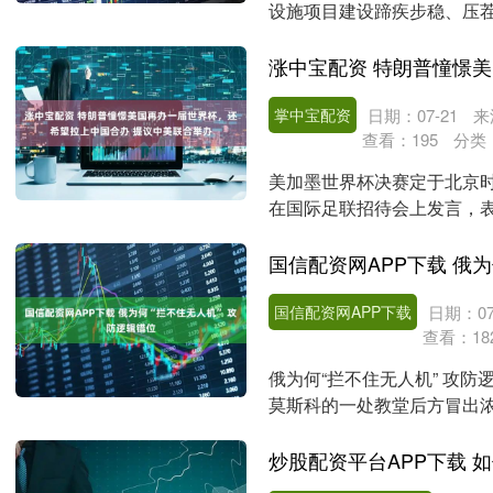
设施项目建设蹄疾步稳、压茬
召开的中央政治局....
掌中宝配资
日期：07-21
来
查看：
195
分类
美加墨世界杯决赛定于北京时
在国际足联招待会上发言，表
朗普表示，应当再次....
国信配资网APP下载
日期：07
查看：
18
俄为何“拦不住无人机” 攻防
莫斯科的一处教堂后方冒出浓
立“远程打击....