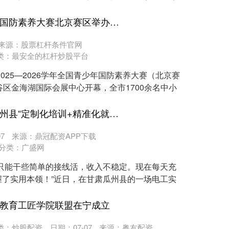
宏泰证券官网 全国青少年国防素养大赛北京赛区举办选拔赛&#32;千余中小学生同场竞技实战本领
来源：股票杠杆条件官网
类：
最安全的杠杆炒股平台
025—2026学年全国青少年国防素养大赛（北京赛
谷区金海湖国际会展中心开幕，全市1700余名中小
联美配资APP下载 甘肃瓜州县“定制化培训+精准化就业”破解用工难题
7
来源：鼎冠配资APP下载
分类：
广盛网
只能干些简单的接线活，收入不稳定。现在每天充
了实用本领！”近日，在甘肃瓜州县的一场电工实
业教育工匠学院联盟在宁成立
类：
炒股配资
日期：07-07
来源：粤友配资