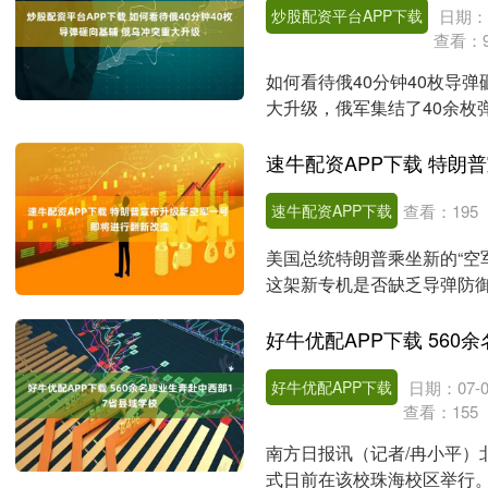
炒股配资平台APP下载
日期：0
查看：
如何看待俄40分钟40枚导
大升级，俄军集结了40余枚
最大规模的导弹反....
速牛配资APP下载
查看：
195
美国总统特朗普乘坐新的“空
这架新专机是否缺乏导弹防
当“空军一号”使用....
好牛优配APP下载
日期：07-0
查看：
155
南方日报讯（记者/冉小平）北
式日前在该校珠海校区举行。