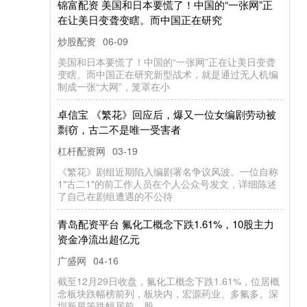
锦富配资 美国和日本要慌了！中国的“一张网”正
在让美日变聋变瞎。而中国正在研究
炒股配资
06-09
美国和日本要慌了！中国的“一张网”正在让美日变聋
变瞎。而中国正在研究新型战术，就是通过无人机编
制成一张“大网”，笼罩在小
卓信宝 《繁花》回应后，爆又一位女编剧劳动被
剽窃，古二不是唯一受害者
杠杆配资网
03-19
《繁花》剧组近期陷入编剧署名争议风波。一位自称
1"古二1"的前工作人员在个人公众号发文，详细陈述
了自己在剧组遭遇的不公待
青岛配资平台 氟化工概念下跌1.61%，10股主力
资金净流出超亿元
广盛网
04-16
截至12月29日收盘，氟化工概念下跌1.61%，位居概
念板块跌幅榜前列，板块内，宏源药业、多氟多、深
圳新星等跌幅居前，股