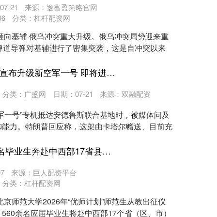
7-21
来源：逸富盈策略官网
96
分类：
杠杆配资网
弹砸向基辅 俄乌冲突重大升级。俄乌冲突局势迎来重
弹道导弹对基辅进行了密集突袭，这是自冲突以来
速牛配资APP下载 特朗普宣布升级新空军一号 即将进行翻新改造
分类：
广盛网
日期：07-21
来源：双融配资
军一号”专机抵达安德鲁斯联合基地时，被媒体问及
御能力。特朗普回应称，这架由卡塔尔赠送、目前充
好牛优配APP下载 560余名毕业生奔赴中西部17省县域学校
7
来源：巨人配资平台
分类：
杠杆配资网
京师范大学2026年“优师计划”师范生从教出征仪
560余名应届毕业生将赴中西部17个省（区、市）