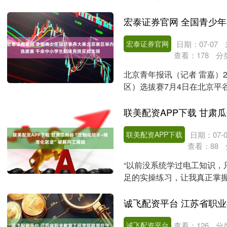
的县域学校....
宏泰证券官网
日期：07-07
查看：
178
分
北京青年报讯（记者 雷嘉）2
区）选拔赛7月4日在北京平
学生将参....
联美配资APP下载
日期：07-0
查看：
88
“以前没系统学过电工知识，
足的实操练习，让我真正掌握
训课上，参训学员连智....
诚飞配资平台 江苏省职
诚飞配资平台
查看：
126
分