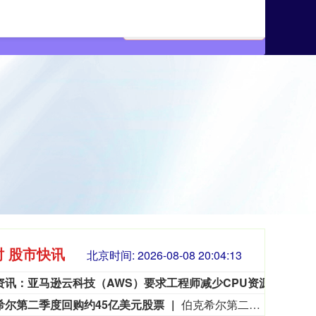
时 股市快讯
北京时间:
2026-08-08 20:04:15
市场资讯：亚马逊云科技（AWS）要求工程师减少CPU资源浪费，算力需求激增造成EC2算力资源紧张。部分工程师申请服务器，过去数小时即可到位，如今需要等待数日。
市场
希尔第二季度回购约45亿美元股票
伯克希尔第二季度斥资约45亿美元回购自身股票，并在期内买入近200亿美元股票，显示首席执行官阿贝尔正将公司庞大的现金储备更多投入市场。 伯克希尔第一季度开始回购股票，为一年多来的首次。阿贝尔今年早些时候表示，公司重新启动回购，是因为管理层认为股票的“内在价值”高于其市场价格。 CFRA Research分析师Cathy Seifert表示：“投资者会受到回购举措的鼓舞。这也是Greg接掌公司并彰显其主导地位的一种方式。” 此次股票回购为股东带来了自2021年以来规模最大的季度资本回报。伯克希尔第二季度现金储备降至3655亿美元，低于前一季度的约3970亿美元。
1134.24
创业板指
35
11.37
1.01%