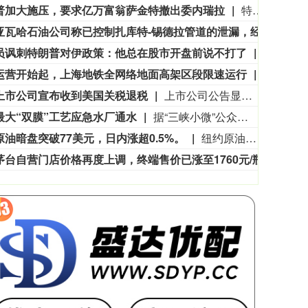
普加大施压，要求亿万富翁萨金特撤出委内瑞拉
特朗普政府正加大力度施压佛罗里达石油大亨、共和党捐赠人哈里·萨金特三世，要求其从委内瑞拉撤资。美国财政部周五冻结了萨金特旗下一家离岸公司的资产，该公司参与委内瑞拉石油开采业务。消息人士称，与此同时，财政部出具许可文件，准许他处置退出该企业的相关权益。美国财政部外国资产控制办公室对萨金特的蓝浪地产有限公司实施处罚，该公司目前按遭制裁状态开展业务。
利比亚瓦哈石油公司称已控制扎库特-锡德拉管道的泄漏，经修复后已恢复运营。
利比
员讽刺特朗普对伊政策：他总在股市开盘前说不打了
当地时间
运营开始起，上海地铁全网络地面高架区段限速运行
申通地铁
上市公司宣布收到美国关税退税
上市公司公告显示，自7月以来，多家公司宣布已经收到美国关税退税。根据美国最高法院今年2月裁定，《国际紧急经济权力法》不授权总统征收大规模关税。美国国际贸易法院随后下令海关办理相关退款。海关与边境保护局4月20日启动第一阶段退款工作，首批退款于5月11日前后发放。美国海关与边境保护局官员本月4日披露的信息显示，截至7月底，该部门已处理完毕约1000亿美元关税的退款流程并把相关信息提供给财政部用于付款。（中新社）
最大“双膜”工艺应急水厂通水
据“三峡小微”公众号消息，8月8日，由三峡集团所属长江环保集团、武汉市水务集团等共同投资建设的华中地区规模最大的“双膜”工艺应急水厂——武汉梁子湖应急水厂并网通水，标志着武汉市江南区域正式构建起“一江一湖”双水源互为备援、灵活调度的供水新格局，为片区660万市民用水安全提供坚实保障。
原油暗盘突破77美元，日内涨超0.5%。
纽约原油暗盘突破77美元，日内涨超0.5%。
飞天茅台自营门店价格再度上调，终端售价已涨至1760元/瓶
有消